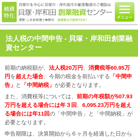
法人税の中間申告 - 貝塚・岸和田創業融
資センター
前期の納税額が、
法人税20万円
、
消費税等60.95万
円
を
超えた場合
、今期の税金を前払いする
「中間申
告」
と
「中間納税」
が必要となります。
また、消費税等については、
前期の年税額が507.93
万円を超える場合には年３回
、
6,095.23万円を超え
る場合には年11回
の「中間申告」と「中間納税」が
必要となります。
申告期限は、決算開始から６ヶ月を経過した日から